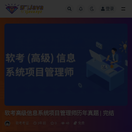
登录
全部
软考高级信息系统项目管理师历年真题 | 完结
软考考证
3年前
0
48
免费