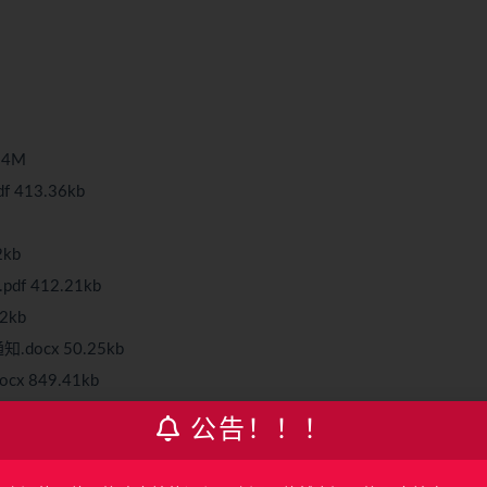
94M
413.36kb
kb
 412.21kb
2kb
ocx 50.25kb
x 849.41kb
9kb
公告！！！
见.docx 56.36kb