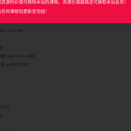
据资源的价值可换购本站的课程，资源价值越高还可换取本站会员！
站任何课程包更新至完结！
 169.10M
析
mp4 452.46M
pdf 9.90M
92M
M