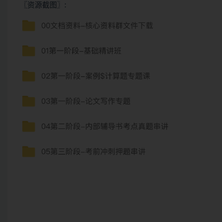
〖资源截图〗: