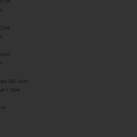
17M
M
15M
M
41M
M
4 285.61M
 1.76M
1M