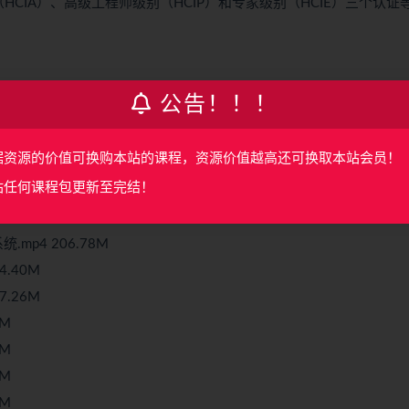
（
HCIA
）、高级工程师级别（
HCIP
）和专家级别（HCIE）三个认证
公告！！！
7.12M
.52M
据资源的价值可换购本站的课程，资源价值越高还可换取本站会员！
.60M
站任何课程包更新至完结！
.74M
.76M
mp4 206.78M
4.40M
7.26M
6M
8M
6M
5M