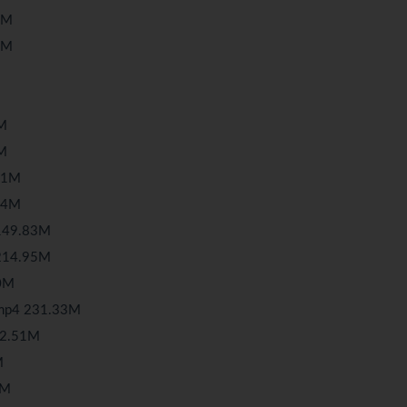
3M
6M
M
M
01M
44M
49.83M
14.95M
0M
p4 231.33M
2.51M
M
5M