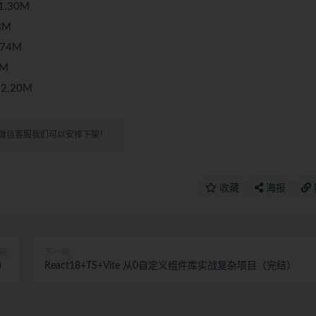
1.30M
3M
.74M
9M
2.20M
微信客服我们可以安排下架！
收藏
海报
篇
下一篇
0）
React18+TS+Vite 从0自定义组件库实战复杂项目（完结）