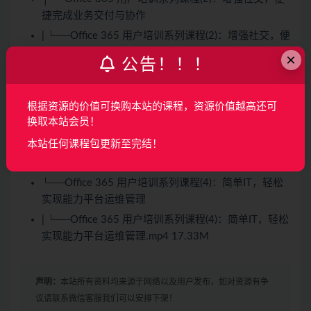
捷完成业务交付与协作
| └──Office 365 用户培训系列课程(2)：增强社交，便
捷完成业务交付与协作.mp4 18.73M
×
公告！！！
├──Office 365 用户培训系列课程(3)：随时随地，保
持直观的业务沟通
根据资源的价值可换购本站的课程，资源价值越高还可
| ├──Office 365 用户培训系列课程(3)：随时随地，保
换取本站会员！
持直观的业务沟通.mp4 12.94M
本站任何课程包更新至完结！
| └──Office 365 用户培训系列课程(3)：随时随地，保
持直观的业务沟通.pdf 3.33M
└──Office 365 用户培训系列课程(4)：简单IT，轻松
实现能力平台运维管理
| └──Office 365 用户培训系列课程(4)：简单IT，轻松
实现能力平台运维管理.mp4 17.33M
声明：
本站所有资料均来源于网络以及用户发布，如对资源有争
议请联系微信客服我们可以安排下架！