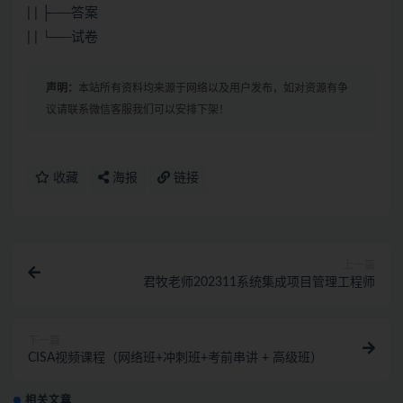
| | ├──答案
| | └──试卷
声明：
本站所有资料均来源于网络以及用户发布，如对资源有争
议请联系微信客服我们可以安排下架！
收藏
海报
链接
上一篇
君牧老师202311系统集成项目管理工程师
下一篇
CISA视频课程（网络班+冲刺班+考前串讲 + 高级班）
相关文章