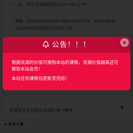
└──8、大作业讲解视频.mp4 430.27M
声明：
本站所有资料均来源于网络以及用户发布，如对资源有争
议请联系微信客服我们可以安排下架！
×
公告！！！
收藏
海报
链接
根据资源的价值可换购本站的课程，资源价值越高还可
换取本站会员！
本站任何课程包更新至完结！
上一篇
彻底搞懂基于LOAM框架的3D激光SLAM: 源码剖析到
算法优化
下一篇
机器视觉企业级实战源码-朝夕教育
相关文章