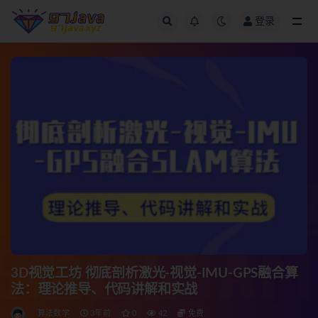
登录
全部
3D视觉工坊 彻底剖析激光-视觉-IMU-GPS融合算
法：理论推导、代码讲解和实战
算法数学
3年前
0
42
免费