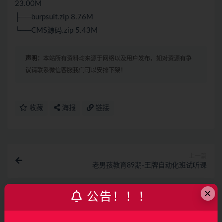
23.00M
├──burpsuit.zip 8.76M
└──CMS源码.zip 5.43M
声明：
本站所有资料均来源于网络以及用户发布，如对资源有争
议请联系微信客服我们可以安排下架！
收藏
海报
链接
上一篇
老男孩教育89期-王牌自动化班试听课
×
公告！！！
下一篇
鸿蒙应用开发进阶(java)