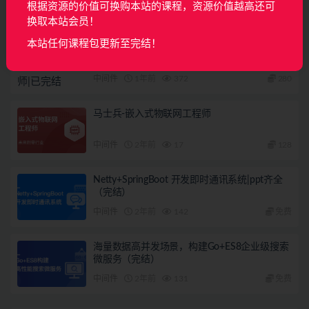
根据资源的价值可换购本站的课程，资源价值越高还可
相关文章
换取本站会员！
本站任何课程包更新至完结！
体系课-物联网/嵌入式工程师|已完结
中间件
1年前
372
280
马士兵-嵌入式物联网工程师
中间件
2年前
17
128
Netty+SpringBoot 开发即时通讯系统|ppt齐全
（完结）
中间件
2年前
142
免费
海量数据高并发场景，构建Go+ES8企业级搜索
微服务（完结）
中间件
2年前
131
免费