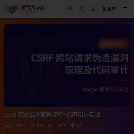
登录
全部
CSRF跨站漏洞原理深挖+代码审计实战
中间件
3年前
0
16
免费