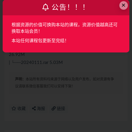
×
公告！！！
42.23M
| ├──20240111-基于C#的通信过程与协议实操-09.mp4
42.03M
根据资源的价值可换购本站的课程，资源价值越高还可
| ├──20240111-基于C#的通信过程与协议实操-10.mp4
换取本站会员！
41.55M
本站任何课程包更新至完结！
| ├──20240111-基于C#的通信过程与协议实操-11.mp4
26.92M
| └──20240111.rar 5.03M
声明：
本站所有资料均来源于网络以及用户发布，如对资源有争
议请联系微信客服我们可以安排下架！
收藏
海报
链接