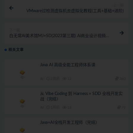
上一篇
VMware过检测虚拟机去虚拟化教程(工具+基础+进阶)
下一篇
白无常AI美术馆MJ+SD(2023第三期) Ai商业设计视频
+素材 价值2650元
相关文章
Java AI 高级全能工程师体系课
AI
2周前
12
360
从 Vibe Coding 到 Harness × SDD 全栈开发实
战（完结）
AI
1月前
18
79
Java+AI全栈开发工程师（完结）