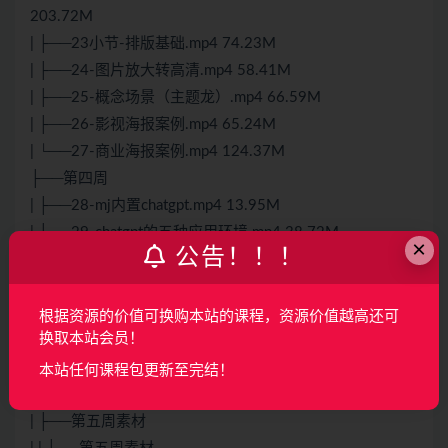
203.72M
| ├──23小节-排版基础.mp4 74.23M
| ├──24-图片放大转高清.mp4 58.41M
| ├──25-概念场景（主题龙）.mp4 66.59M
| ├──26-影视海报案例.mp4 65.24M
| └──27-商业海报案例.mp4 124.37M
├──第四周
| ├──28-mj内置chatgpt.mp4 13.95M
| ├──29-chatgpt的五种应用环境.mp4 38.72M
×
公告！！！
| ├──30-chatgpt提问小技巧.mp4 52.94M
| ├──31-
AI
辅助快速打造创意品牌.mp4 67.60M
| ├──32-包装设计漫游指南.mp4 24.86M
根据资源的价值可换购本站的课程，资源价值越高还可
换取本站会员！
| ├──33-创意包装实战应用.mp4 57.25M
| └──第四周素材.zip 703.65M
本站任何课程包更新至完结！
├──第五周
| ├──第五周素材