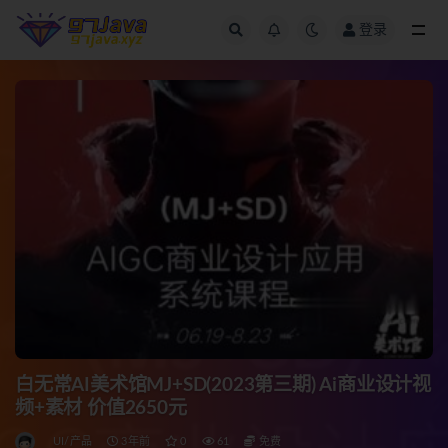
登录
全部
白无常AI美术馆MJ+SD(2023第三期) Ai商业设计视
频+素材 价值2650元
UI/产品
3年前
0
61
免费