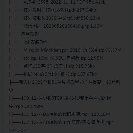
| | ├──XL74HC595_2022-11-11.PDF 956.41kb
| | ├──红外发射遥控器规格书.pdf 257.04kb
| | ├──红外接收头1838(中文版).pdf 550.13kb
| | └──微信图片_20230520150410.png 1.63M
| └──应用软件
| | ├──keil安装软件
| | ├──Mindjet_MindManager_2016_cn_X64.zip 93.39M
| | ├──stc-isp-15xx-v6.90U-完整版.zip 12.98M
| | ├──点阵LCD字模生成工具.zip 915.93kb
| | └──拓展Keil的C代码中断号.zip 157.67kb
├──郭天祥2023全新51单片机教程-入门+提高 _ 10月新
更
| ├──100_12-6-更新STC8H8K64U专用单片机的程
序.mp4 140.40M
| ├──101_12-7-DA转换的代码实现.mp4 119.18M
| ├──102_12-8-AD转换的工作原理-逐次逼近式.mp4
124.25M