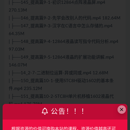
| ├──145_提高篇9-1-初识12864点阵液晶屏.mp4
270.13M
| ├──146_提高篇9-2-先学会改别人的代码.mp4 182.64M
| ├──147_提高篇9-3-汉字在
C语言
中怎么存储的.mp4
64.35M
| ├──148_提高篇9-4-12864液晶读写指令代码分析.mp4
97.03M
| ├──149_提高篇9-5-12864液晶的扩展功能讲解.mp4
146.07M
| ├──14_2-7-二进制位运算-异或同或.mp4 12.68M
| ├──150_提高篇10-1-使用STC8H驱动1602的基本条
件.mp4 235.12M
| ├──151_提高篇10-2-STC8H单片机移植1602液晶代
码.mp4 175.78M
×
公告！！！
| ├──152_提高篇10-3-STC8H单片机AD转换串口输
出.mp4 204.77M
| ├──153_提高篇10-4-STC8H单片机AD值与实际电压的
根据资源的价值可换购本站的课程，资源价值越高还可