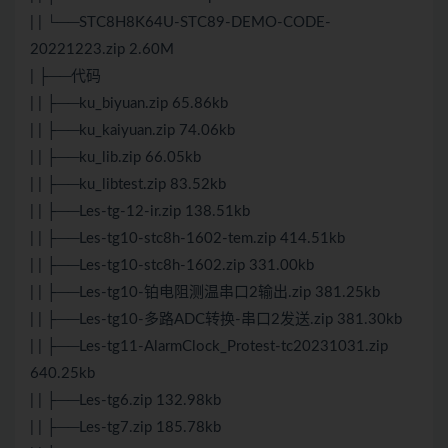
| | └──STC8H8K64U-STC89-DEMO-CODE-
20221223.zip 2.60M
| ├──代码
| | ├──ku_biyuan.zip 65.86kb
| | ├──ku_kaiyuan.zip 74.06kb
| | ├──ku_lib.zip 66.05kb
| | ├──ku_libtest.zip 83.52kb
| | ├──Les-tg-12-ir.zip 138.51kb
| | ├──Les-tg10-stc8h-1602-tem.zip 414.51kb
| | ├──Les-tg10-stc8h-1602.zip 331.00kb
| | ├──Les-tg10-铂电阻测温串口2输出.zip 381.25kb
| | ├──Les-tg10-多路ADC转换-串口2发送.zip 381.30kb
| | ├──Les-tg11-AlarmClock_Protest-tc20231031.zip
640.25kb
| | ├──Les-tg6.zip 132.98kb
| | ├──Les-tg7.zip 185.78kb