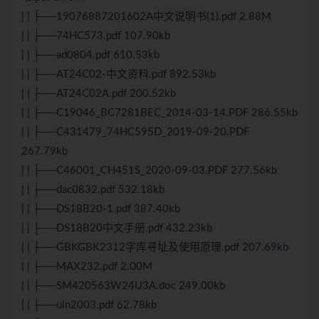
| | ├──19076887201602A中文说明书(1).pdf 2.88M
| | ├──74HC573.pdf 107.90kb
| | ├──ad0804.pdf 610.53kb
| | ├──AT24C02-中文资料.pdf 892.53kb
| | ├──AT24C02A.pdf 200.52kb
| | ├──C19046_BC7281BEC_2014-03-14.PDF 286.55kb
| | ├──C431479_74HC595D_2019-09-20.PDF
267.79kb
| | ├──C46001_CH451S_2020-09-03.PDF 277.56kb
| | ├──dac0832.pdf 532.18kb
| | ├──DS18B20-1.pdf 387.40kb
| | ├──DS18B20中文手册.pdf 432.23kb
| | ├──GBKGBK2312字库寻址及使用原理.pdf 207.69kb
| | ├──MAX232.pdf 2.00M
| | ├──SM420563W24U3A.doc 249.00kb
| | ├──uln2003.pdf 62.78kb