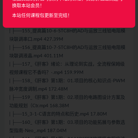
换取本站会员！
关系.mp4 214.05M
| ├──154_提高篇10-5-利用STC8H单片机内部1.19V信号
本站任何课程包更新至完结！
源反推.mp4 133.60M
| ├──155_提高篇10-6-STC8H的AD与运放三线铂电阻模
块联调串口.mp4 427.39M
| ├──156_提高篇10-7-STC8H的AD与运放三线铂电阻模
块联调液晶.mp4 401.11M
| ├──157_《肝客》绪论：从理论到实战，全流程保姆级
视频课程它不香吗？-.mp4 159.99M
| ├──158_《肝客》第1期：01.项目的核心知识点-PWM
脉冲宽度调制.mp4 172.48M
| ├──159_《肝客》第1期：02.项目的电路图设计方案及
功能规划（Ctr.mp4 168.38M
| ├──15_3-1-C语言的特点和历史.mp4 17.80M
| ├──160_《肝客》第1期：03.项目的功能拓展与参数选
型指南-Neo_.mp4 187.04M