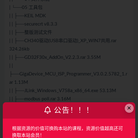
| └──05 工具包
| | ├──KEIL MDK
| | ├──securecrt v8.3.3
| | ├──整版
测试
文件
| | ├──CH340驱动(USB串口驱动)_XP_WIN7共用.rar
324.26kb
| | ├──GD32F30x_AddOn_V2.2.3.rar 3.55M
| |
├──GigaDevice_MCU_ISP_Programmer_V3.0.2.5782_1.r
ar 1.13M
| | ├──JLink_Windows_V758a_x86_64.exe 53.13M
| | ├──modbus poll.rar 3.16M
×
| | ├──sscom5.13.1.exe 440.50kb
公告！！！
| | ├──uartassist5.0.8.zip 624.52kb
| | └──USB转RS485链接.txt 0.19kb
根据资源的价值可换购本站的课程，资源价值越高还可
├──10节2.6 HAL库方式点亮LED-1.mp4 47.37M
换取本站会员！