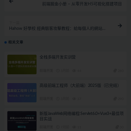
前端掘金小册 – 从零开发H5可视化搭建项目
下一篇
Hahow 好學校 經典駭客攻擊教程：給每個人的網站安
全入門
相关文章
全栈多端开发实训营
前端开发
3月前
44
260
高级前端工程师（大前端）2025版（已完结）
前端开发
3月前
37
290
新版JavaWeb网络编程:Servlet6.0+Vue3+最佳项
目实战
前端开发
7月前
11
30