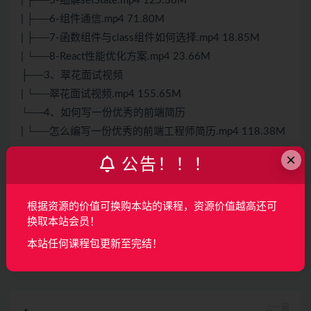
| ├──5-细解setState.mp4 125.36M
| ├──6-组件通信.mp4 71.80M
| ├──7-函数组件与class组件如何选择.mp4 18.85M
| └──8-
React
性能优化方案.mp4 23.66M
├──3、翠花面试视频
| └──翠花面试视频.mp4 155.65M
└──4、如何写一份优秀的前端简历
| └──怎么编写一份优秀的前端工程师简历.mp4 118.38M
×
公告！！！
声明：
本站所有资料均来源于网络以及用户发布，如对资源有争
议请联系微信客服我们可以安排下架！
根据资源的价值可换购本站的课程，资源价值越高还可
换取本站会员！
收藏
海报
链接
本站任何课程包更新至完结！
上一篇