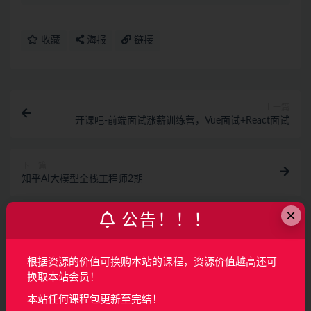
收藏
海报
链接
上一篇
开课吧-前端面试涨薪训练营，Vue面试+React面试
下一篇
知乎AI大模型全栈工程师2期
×
相关文章
公告！！！
全栈多端开发实训营
根据资源的价值可换购本站的课程，资源价值越高还可
换取本站会员！
前端开发
3月前
44
260
本站任何课程包更新至完结！