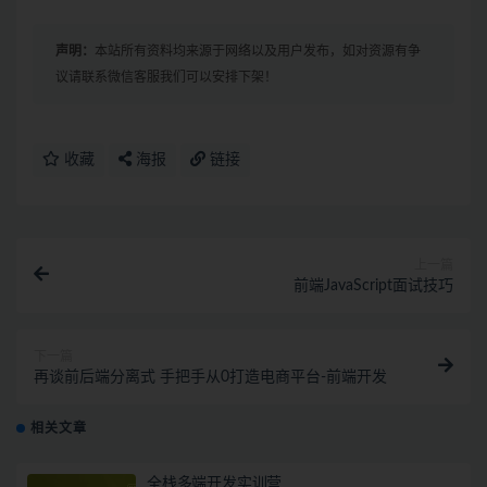
声明：
本站所有资料均来源于网络以及用户发布，如对资源有争
议请联系微信客服我们可以安排下架！
收藏
海报
链接
上一篇
前端JavaScript面试技巧
下一篇
再谈前后端分离式 手把手从0打造电商平台-前端开发
相关文章
全栈多端开发实训营