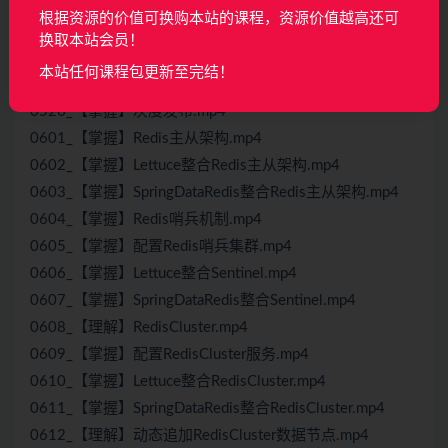
0522_【掌握】争抢红包.mp4
根据资源的价值可换购本站的课程，资源价值越高还可
0523_【掌握】应用灰度发布.mp4
换取本站会员！
0524_【掌握】OpenResty服务安装.mp4
本站任何课程包更新至完结！
0525_【掌握】resty.redis模块.mp4
0526_【掌握】灰度发布.mp4
0601_【掌握】Redis主从架构.mp4
0602_【掌握】Lettuce整合Redis主从架构.mp4
0603_【掌握】SpringDataRedis整合Redis主从架构.mp4
0604_【掌握】Redis哨兵机制.mp4
0605_【掌握】配置Redis哨兵集群.mp4
0606_【掌握】Lettuce整合Sentinel.mp4
0607_【掌握】SpringDataRedis整合Sentinel.mp4
0608_【理解】RedisCluster.mp4
0609_【掌握】配置RedisCluster服务.mp4
0610_【掌握】Lettuce整合RedisCluster.mp4
0611_【掌握】SpringDataRedis整合RedisCluster.mp4
0612_【理解】动态追加RedisCluster数据节点.mp4