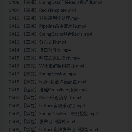
0408_【掌握】SpringData连接Redis数据库.mp4
0409_【掌握】RedisTemplate.mp4
0410_【掌握】对象序列化处理.mp4
0411_【掌握】Pipeline命令流水线.mp4
0412_【掌握】SpringCache整合Redis.mp4
0413_【掌握】分布式锁.mp4
0414_【掌握】接口幂等性.mp4
0415_【掌握】响应式数据操作.mp4
0416_【掌握】Web集群架构简介.mp4
0417_【掌握】SpringSession.mp4
0418_【掌握】Nginx负载均衡配置.mp4
0419_【理解】搭建Keepalived服务.mp4
0501_【掌握】Redis乐观锁命令.mp4
0502_【掌握】Lettuce实现乐观锁.mp4
0503_【掌握】SpringDataRedis事务控制.mp4
0504_【掌握】发布订阅模式.mp4
0505_【掌握】Lettuce实现发布订阅模型.mp4