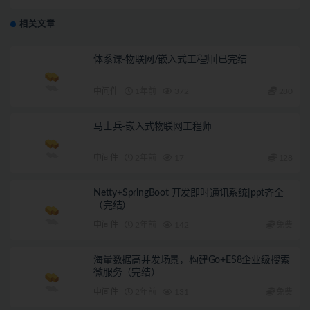
相关文章
体系课-物联网/嵌入式工程师|已完结
中间件
1年前
372
280
马士兵-嵌入式物联网工程师
中间件
2年前
17
128
Netty+SpringBoot 开发即时通讯系统|ppt齐全
（完结）
中间件
2年前
142
免费
海量数据高并发场景，构建Go+ES8企业级搜索
微服务（完结）
中间件
2年前
131
免费