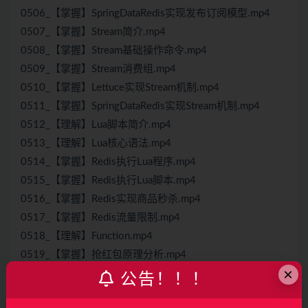
0506_【掌握】SpringDataRedis实现发布订阅模型.mp4
0507_【掌握】Stream简介.mp4
0508_【掌握】Stream基础操作命令.mp4
0509_【掌握】Stream消费组.mp4
0510_【掌握】Lettuce实现Stream机制.mp4
0511_【掌握】SpringDataRedis实现Stream机制.mp4
0512_【理解】Lua脚本简介.mp4
0513_【理解】Lua核心语法.mp4
0514_【掌握】Redis执行Lua程序.mp4
0515_【掌握】Redis执行Lua脚本.mp4
0516_【掌握】Redis实现商品秒杀.mp4
0517_【掌握】Redis流量限制.mp4
0518_【理解】Function.mp4
0519_【掌握】抢红包原理分析.mp4
×
0520_【掌握】红包拆分.mp4
公告！！！
0521_【掌握】红包创建.mp4