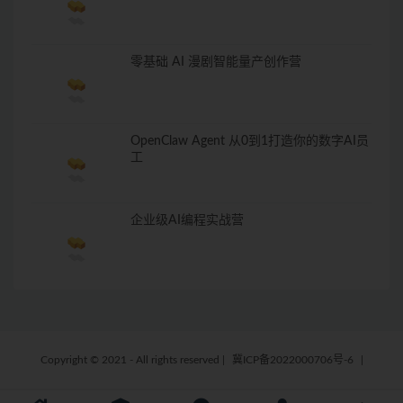
零基础 AI 漫剧智能量产创作营
OpenClaw Agent 从0到1打造你的数字AI员
工
企业级AI编程实战营
Copyright © 2021 - All rights reserved
|
冀ICP备2022000706号-6
|