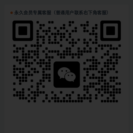
永久会员专属客服（普通用户联系右下角客服）