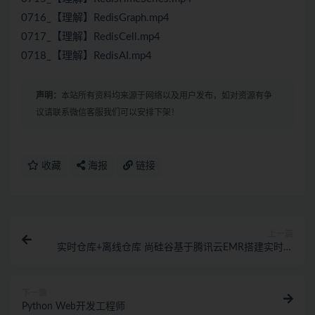
0716_【理解】RedisGraph.mp4
0717_【理解】RedisCell.mp4
0718_【理解】RedisAI.mp4
声明：
本站所有资料均来源于网络以及用户发布，如对资源有争
议请联系微信客服我们可以安排下架！
收藏
海报
链接
上一篇
实时仓库+离线仓库 尚硅谷基于腾讯云EMR搭建实时数
据仓库
下一篇
Python Web开发工程师