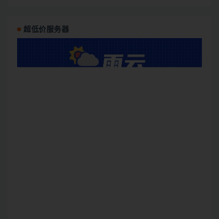
超低价服务器