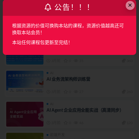
×
公告！！！
后端开发
开发者架构进阶班18班
根据资源的价值可换购本站的课程，资源价值越高还可
3月前
0
1
360
换取本站会员！
AI
本站任何课程包更新至完结！
AI数据工程实战营
3月前
0
35
360
AI
AI 业务流架构师训练营
3月前
0
27
260
AI
AI Agent 企业应用全能实战（高清同步）
3月前
0
46
120
前端开发