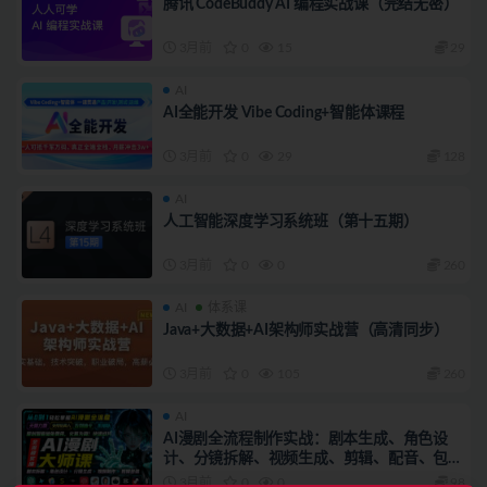
腾讯 CodeBuddy AI 编程实战课（完结无密）
3月前
0
15
29
AI
AI全能开发 Vibe Coding+智能体课程
3月前
0
29
128
AI
人工智能深度学习系统班（第十五期）
3月前
0
0
260
AI
体系课
Java+大数据+AI架构师实战营（高清同步）
3月前
0
105
260
AI
AI漫剧全流程制作实战：剧本生成、角色设
计、分镜拆解、视频生成、剪辑、配音、包装
零到商业变现
3月前
0
0
98