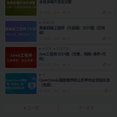
全栈多端开发实训营
3月前
0
43
260
前端开发
高级前端工程师（大前端）2025版（已完
结）
3月前
0
37
290
体系课
后端开发
Java工程师 2024版（完整，视频+课件+代
码）
3月前
0
30
160
AI
OpenClaw从摆脱瞎养到让虾养你全流程实战
（完结）
3月前
0
23
29
上一页
下一页