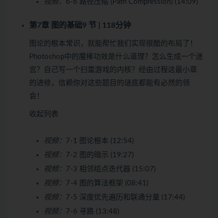
视频：
6-6 路径压缩 (Path Compression) (14:09)
第7章 图的基础
9 节 | 118分钟
图论的根本常识，就能帮忙我们实现很酷的布局了！
Photoshop中的魔棒功效是什么道理？怎么生成一个迷
宫？自己写一个扫雷游戏的内核？经由过程这最小章
的进修，信赖你对这些题目的谜底都能有必然的领
会！
收起列表
视频：
7-1 图论根本 (12:54)
视频：
7-2 图的暗示 (19:27)
视频：
7-3 相邻结点迭代器 (15:07)
视频：
7-4 图的算法框架 (08:41)
视频：
7-5 深度优先遍历和联通分量 (17:44)
视频：
7-6 寻路 (13:48)