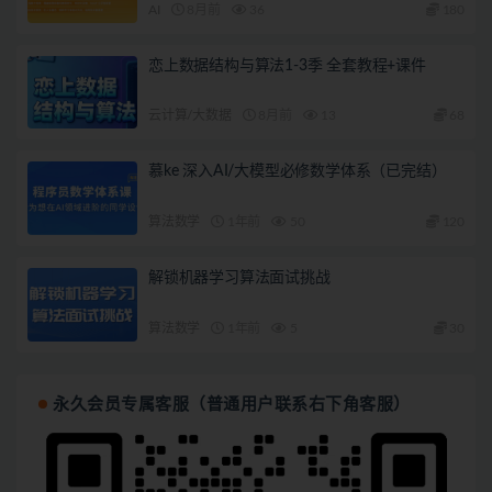
AI
8月前
36
180
恋上数据结构与算法1-3季 全套教程+课件
云计算/大数据
8月前
13
68
慕ke 深入AI/大模型必修数学体系（已完结）
算法数学
1年前
50
120
解锁机器学习算法面试挑战
算法数学
1年前
5
30
永久会员专属客服（普通用户联系右下角客服）