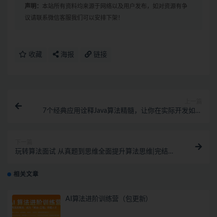
声明：
本站所有资料均来源于网络以及用户发布，如对资源有争
议请联系微信客服我们可以安排下架！
收藏
海报
链接
上一篇
7个经典应用诠释Java算法精髓，让你在实际开发如鱼
得水
下一篇
玩转算法面试 从真题到思维全面提升算法思维|完结
MP4网盘分享
相关文章
AI算法进阶训练营（包更新）