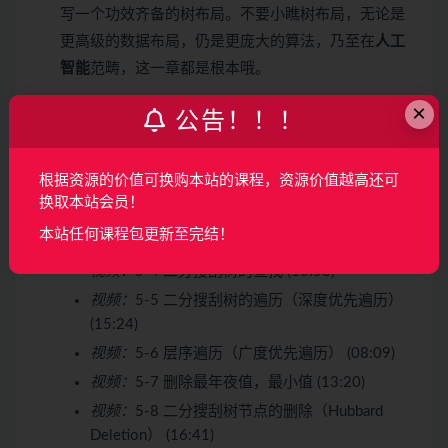
写一个功效齐备的树布局。不要小瞧树布局，无论是
更高级的数据布局，仍是更庞大的算法，乃至在
人工
智能
范畴，这一章都是根本哦。
收起列表
×
公告！！！
视频：
5-1 二分查找法（Binary Search） (16:14)
根据资源的价值可换购本站的课程，资源价值越高还可
视频：
5-2 二分搜刮树根本 （Binary Search
换取本站会员！
Tree） (11:50)
本站任何课程包更新至完结！
视频：
5-3 二分搜刮树的节点插入 (08:55)
视频：
5-4 二分搜刮树的查找 (13:58)
视频：
5-5 二分搜刮树的遍历（深度优先遍历）
(15:24)
视频：
5-6 层序遍历（广度优先遍历） (08:09)
视频：
5-7 删除最年夜值，最小值 (13:20)
视频：
5-8 二分搜刮树节点的删除（Hubbard
Deletion） (16:41)