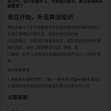
有过时，因为机器学习、
大数据
的要求，算法变得越来
越重要了
现在开始，补足算法知识
得当具备以下手艺储蓄要求的全部对算法感乐趣的在校门
生或已事情的开辟职员，若是你想在短时候
内应劈面试、升职测评等艰难使命，猛烈发起你进修本课
程的同时，进修《玩转算法口试》课程，两
门课程一起学习,你将会在数据结构和程序设计上均有所提
高
技术储备要求：
1.具备基本编程思想
2.了解c++基本语法或
java
基本语法
3.
对基础的线性数据结构和基础的算法内容有所认识
试看链接：