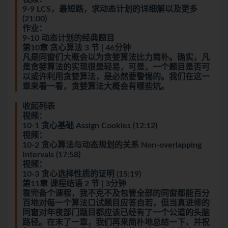
9-9 LCS，最短路，求动态计划的详细解以及更多
(21:00)
作业：
9-10 动态计划的经典题目
第10章 贪心算法 3 节 | 46分钟
凡是同窗们大概会以为贪婪算法比力简朴。确实，凡
是贪婪算法的实现很是轻易，可是，一个题目是否可
以或许利用贪婪算法，是必然要警惕的。我们在这一
章来看一看，贪婪算法大概会有哪些坑。
收起列表
视频：
10-1 贪心基础 Assign Cookies (12:12)
视频：
10-2 贪心算法与动态规划的关系 Non-overlapping
Intervals (17:58)
视频：
10-3 贪心选择性质的证明 (15:19)
第11章 课程结语 2 节 | 3分钟
看完备个课程，我不克不及包管全部的同窗都能百分
百地对每一个算法口试题目应答自若，但当真进修的
同窗对年夜部门题目都应该已经有了一个公道的头脑
路径。在末了一章，我们再来简朴地总结一下，并祝