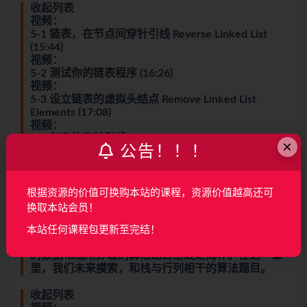
收起列表
视频：
5-1 链表，在节点间穿针引线 Reverse Linked List
(15:44)
视频：
5-2 测试你的链表程序 (16:26)
视频：
5-3 设立链表的虚拟头结点 Remove Linked List
Elements (17:08)
视频：
5-4 复杂的穿针引线 Swap Nodes in Pairs (13:30)
×
公告！！！
视频：
5-5 不仅仅是穿针引线 Delete Node in a Linked List
(07:29)
视频：
根据资源的价值可换购本站的课程，资源价值越高还可
5-6 链表与双指针 Remove Nth Node Form End of
换取本站会员！
List (16:49)
第6章 栈，队列，优先队列 8 节 | 111分钟
本站任何课程包更新至完结！
栈和行列固然是简朴的数据布局，可是利用这些简朴
的数据布局所办理的算法题目纷歧定简朴。在这一章
里，我们未来摸索，和栈与行列相干的算法题目。
收起列表