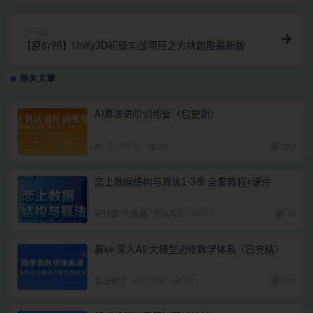
下一篇
【原价98】Unity3D初级实战项目之方块跑酷最新版
相关文章
AI算法进阶训练营（包更新）
AI
8月前
36
180
恋上数据结构与算法1-3季 全套教程+课件
云计算/大数据
8月前
13
68
慕ke 深入AI/大模型必修数学体系（已完结）
算法数学
1年前
52
120