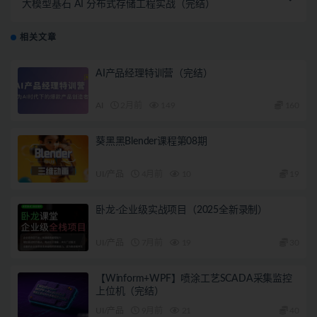
大模型基石 AI 分布式存储工程实战（完结）
相关文章
AI产品经理特训营（完结）
AI
2月前
149
160
葵黑黑Blender课程第08期
UI/产品
4月前
10
19
卧龙-企业级实战项目（2025全新录制）
UI/产品
7月前
19
30
【Winform+WPF】喷涂工艺SCADA采集监控
上位机（完结）
UI/产品
9月前
21
40