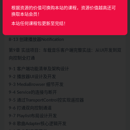
8-8 完善MediaSession回调函数
根据资源的价值可换购本站的课程，资源价值越高还可
8-9 播放器功能验证
换取本站会员！
8-10 同步PlaybackState
本站任何课程包更新至完结！
8-11 meta数据同步
8-12 播放进度实时更新
8-13 创建播放器Notification
第9章 实战项目：车载音乐客户端完整实战：从UI开发到双
向控制全打通
9-1 客户端功能清单及架构设计
9-2 播放器UI设计及开发
9-3 MediaBrowser 细节开发
9-4 Service的连接与断开
9-5 通过TransportControl控实现遥控器
9-6 打通双向控制通道
9-7 Playlist布局设计开发
9-8 歌曲Adapter核心逻辑开发