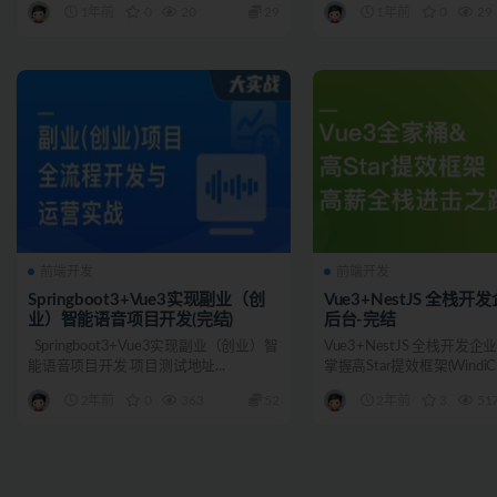
1年前
0
20
29
1年前
0
29
前端开发
前端开发
Springboot3+Vue3实现副业（创
Vue3+NestJS 全栈
业）智能语音项目开发(完结)
后台-完结
Springboot3+Vue3实现副业（创业）智
Vue3+NestJS 全栈开发
能语音项目开发 项目测试地址...
掌握高Star提效框架(WindiCSS
2年前
0
363
52
2年前
3
51