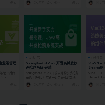
35
1年前
0
9
30
2年
前端开发
前端开发
开发企业级管理
SpringBoot3+Vue3 开发高并发秒
Vue3.3 
杀抢购系统-完结
Element
企业级管理后台
SpringBoot3+Vue3 开发高并发秒杀抢购
vue3.3 +
 &...
系统-已完结 开发新手实力暴涨实战课，
Element
热...
书...
7
42
2年前
0
244
55
2年