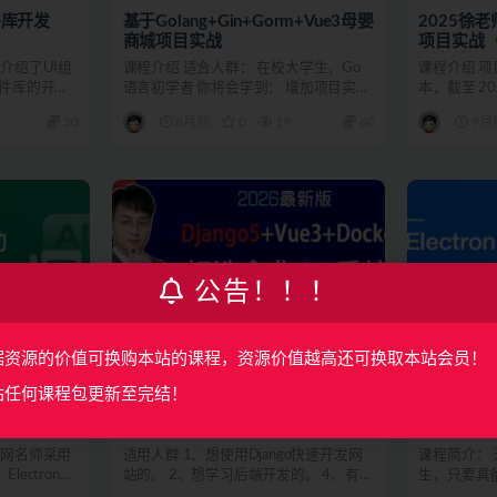
组件库开发
基于Golang+Gin+Gorm+Vue3母婴
2025徐
商城项目实战
项目实战（
（完结）
介绍了UI组
课程介绍 适合人群： 在校大学生，Go
课程介绍 项目技
组件库的开发
语言初学者 你将会学到： 增加项目实战
本，截至 202
经验;学习Go语...
30
8月前
0
19
60
9月
公告！！！
据资源的价值可换购本站的课程，资源价值越高还可换取本站会员！
后端开发
前端开发
站任何课程包更新至完结！
模型 跨平台AI
Django5+Vue3+Docker打造企业
Electro
结）
OA系统
平台桌面
课网名师采用
适用人群 1、想使用Django快速开发网
课程简介：
Electron、
站的。 2、想学习后端开发的。 4、有
生，只要具
Django...
Electron，