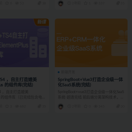
前
0
53
38
2年前
1
337
35
前端开发
+ TS4 ，自主打造媲美
SpringBoot+Vue3打造企业级一体
Plus 的组件库(完结)
化SaaS系统(完结)
 TS4 ，自主打造媲美
SpringBoot+vue3打造企业级一体化SaaS
Plus 的组件库（已完结包含电子
系统-超清完结 前后端分离架构技术，
全...
前
3
682
35
2年前
0
345
30