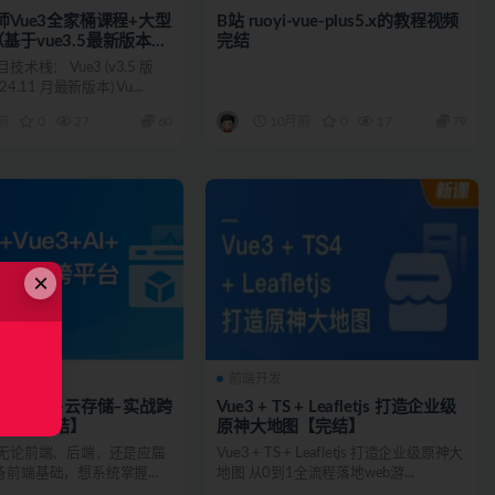
老师Vue3全家桶课程+大型
B站 ruoyi-vue-plus5.x的教程视频
基于vue3.5最新版本）
完结
术栈： Vue3 (v3.5 版
4.11 月最新版本) Vu...
前
0
27
60
10月前
0
17
79
×
前端开发
n+Vue3+AI+云存储–实战跨
Vue3 + TS + Leafletjs 打造企业级
应用【完结】
原神大地图【完结】
 无论前端、后端，还是应届
Vue3 + TS + Leafletjs 打造企业级原神大
备前端基础，想系统掌握
地图 从0到1全流程落地web游...
及整合...