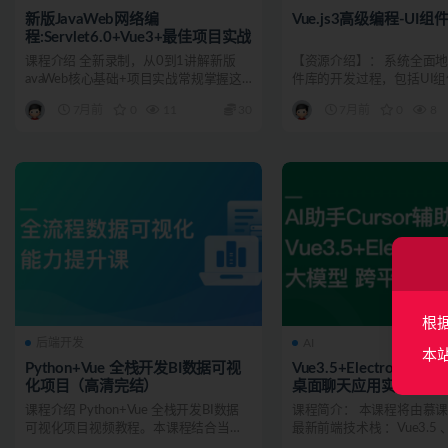
新版JavaWeb网络编
Vue.js3高级编程-UI
程:Servlet6.0+Vue3+最佳项目实战
课程介绍 全新录制，从0到1讲解新版
【资源介绍】： 系统全面地
avaWeb核心基础+项目实战常规掌握这
件库的开发过程，包括UI
个程度即可 ·全...
规范、底层逻辑、开...
7月前
0
11
30
7月前
0
8
根
后端开发
AI
本
Python+Vue 全栈开发BI数据可视
Vue3.5+Electron+大
化项目（高清完结）
桌面聊天应用实战（完
课程介绍 Python+Vue 全栈开发BI数据
课程简介： 本课程将由慕
可视化项目视频教程。本课程结合当前
最新前端技术栈 ：Vue3.5 、 
BI可视化...
T...