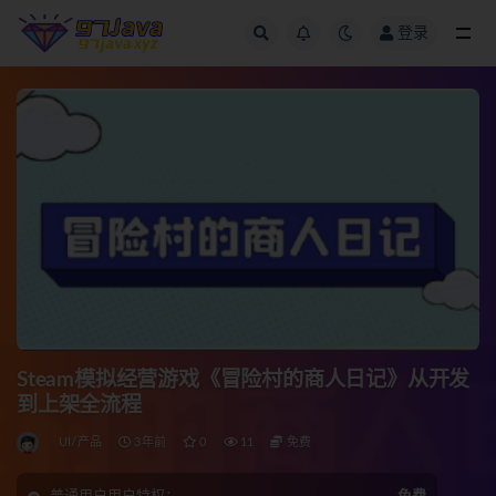
登录
全部
Steam模拟经营游戏《冒险村的商人日记》从开发
到上架全流程
UI/产品
3年前
0
11
免费