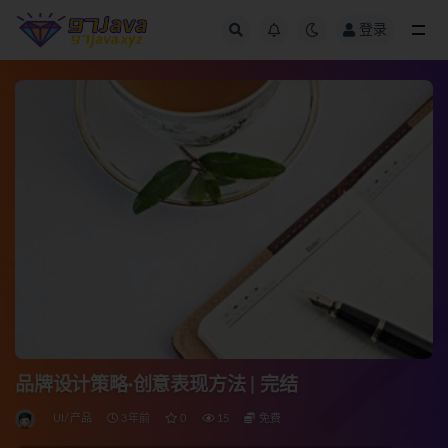
登录
全部
品牌设计策略·创意表现方法 | 完结
UI/产品
3年前
0
15
免费