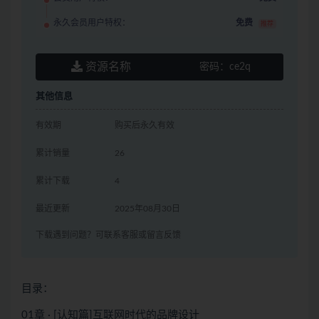
永久会员用户特权：
免费
推荐
资源名称
密码：
ce2q
其他信息
有效期
购买后永久有效
累计销量
26
累计下载
4
最近更新
2025年08月30日
下载遇到问题？可联系客服或留言反馈
目录：
01章 · [认知篇]互联网时代的品牌设计