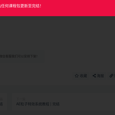
站任何课程包更新至完结！
微信客服我们可以安排下架！
收藏
海报
篇
下一篇
结
AE粒子特效系统教程 | 完结