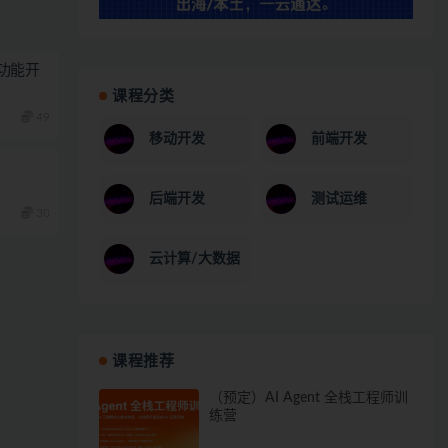
功能开
课程分类
49
移动开发
前端开发
后端开发
测试运维
30
云计算/大数据
课程推荐
（预定）AI Agent 全栈工程师训
练营