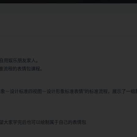
自用娱乐朋友家人。
标准流程的表情包课程。
形象－设计标准四视图－设计形象标准表情”的标准流程，展示了一组
望大家学完后也可以绘制属于自己的表情包