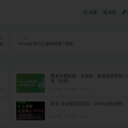
收藏
海报
篇
下一篇
结
InDesign技巧之基线网格 | 完结
覆盖车载投屏、多媒体、智能语音等核心
发（完结）
160
UI/产品
3月前
10
卧龙-企业级实战项目（2025全新录制）
19
UI/产品
7月前
19