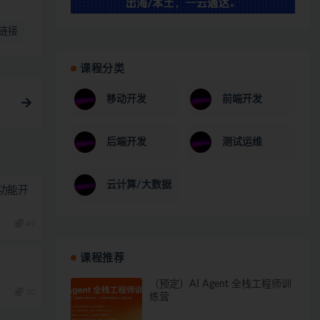
链接
课程分类
移动开发
前端开发
后端开发
测试运维
云计算/大数据
功能开
49
课程推荐
（预定）AI Agent 全栈工程师训
30
练营