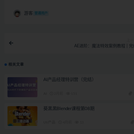
游客
普通用户
上一
AE进阶：魔法特效案例教程 | 完
相关文章
AI产品经理特训营（完结）
AI
2月前
151
葵黑黑Blender课程第08期
UI/产品
4月前
13