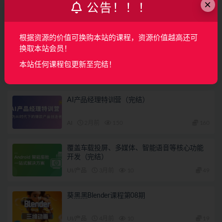
上一篇
×
公告！！！
电商海报设计基础 | 完结
根据资源的价值可换购本站的课程，资源价值越高还可
下一篇
换取本站会员！
睿慕课 Autoware自动驾驶框架源码剖析与实践
本站任何课程包更新至完结！
相关文章
AI产品经理特训营（完结）
AI
2月前
150
160
覆盖车载投屏、多媒体、智能语音等核心功能
开发（完结）
UI/产品
3月前
10
49
葵黑黑Blender课程第08期
UI/产品
4月前
10
19