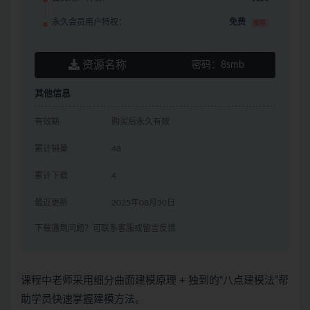
永久会员用户特权：
免费
推荐
资源名称
密码：
8smb
其他信息
有效期
购买后永久有效
累计销量
48
累计下载
4
最近更新
2025年08月30日
下载遇到问题？可联系客服或留言反馈
课程中老师采用细分曲面建模原理 + 独到的“八点建模法”帮
助学员快速掌握建模方法。