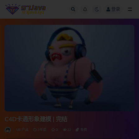
登录
全部
C4D卡通形象建模 | 完结
UI/产品
3年前
0
22
免费