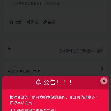
议请联系微信客服我们可以安排下架！
收藏
海报
链接
上一篇
字体设计之字库改造法 | 完结
下一篇
H5策划与认知 | 完结
×
公告！！！
相关文章
AI产品经理特训营（完结）
根据资源的价值可换购本站的课程，资源价值越高还可
换取本站会员！
AI
2月前
150
160
本站任何课程包更新至完结！