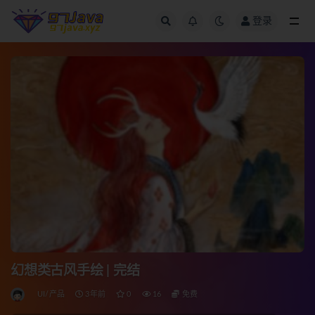
登录
全部
幻想类古风手绘 | 完结
UI/产品
3年前
0
16
免费