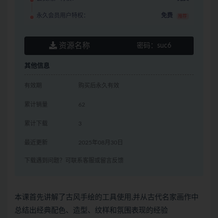
永久会员用户特权：
免费
推荐
资源名称
密码：
suc6
其他信息
有效期
购买后永久有效
累计销量
62
累计下载
3
最近更新
2025年08月30日
下载遇到问题？可联系客服或留言反馈
本课首先讲解了古风手绘的工具使用,并从古代名家画作中
总结出经典配色、造型、纹样和氛围表现的经验