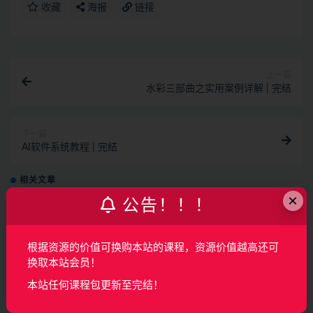
收藏
海报
链接
上一篇
水彩三部曲之实用案例详解 | 完结
下一篇
AI软件系统教程 | 完结
相关文章
×
公告！！！
AI产品经理特训营（完结）
根据资源的价值可换购本站的课程，资源价值越高还可
AI
2月前
149
160
换取本站会员！
覆盖车载投屏、多媒体、智能语音等核心功能
本站任何课程包更新至完结！
开发（完结）