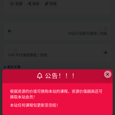
收藏
海报
链接
上一篇
UI设计适配与落地 | 完结
下一篇
C4D R19速成教程 | 完结
相关文章
×
公告！！！
AI产品经理特训营（完结）
根据资源的价值可换购本站的课程，资源价值越高还可
AI
2月前
150
160
换取本站会员！
本站任何课程包更新至完结！
覆盖车载投屏、多媒体、智能语音等核心功能
开发（完结）