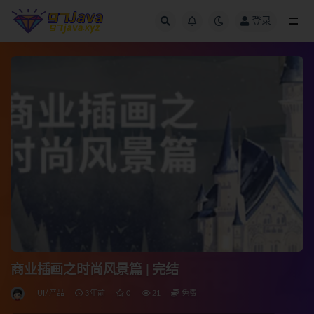
登录
全部
商业插画之时尚风景篇 | 完结
UI/产品
3年前
0
21
免费