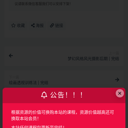
议请联系微信客服我们可以安排下架！
收藏
海报
链接
上一篇
梦幻风格风光摄影后期 | 完结
下一篇
绘画透视训练法 | 完结
×
公告！！！
相关文章
AI产品经理特训营（完结）
根据资源的价值可换购本站的课程，资源价值越高还可
换取本站会员！
AI
2月前
150
160
本站任何课程包更新至完结！