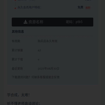
永久会员用户特权：
免费
推荐
资源名称
密码：
ptb5
其他信息
有效期
购买后永久有效
累计销量
62
累计下载
4
最近更新
2025年08月30日
下载遇到问题？可联系客服或留言反馈
学合成，太难！
听不懂老师高谈阔论；