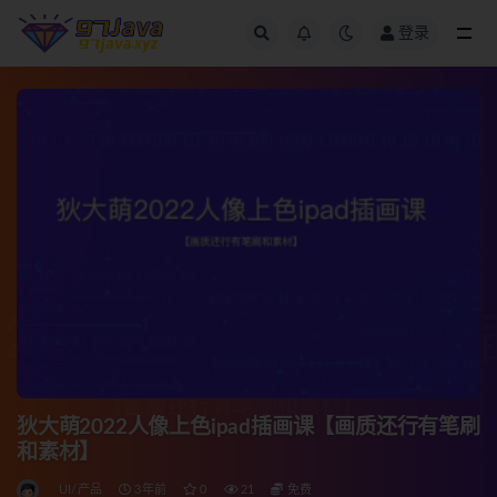
登录
全部
狄大萌2022人像上色ipad插画课【画质还行有笔刷
和素材】
UI/产品
3年前
0
21
免费