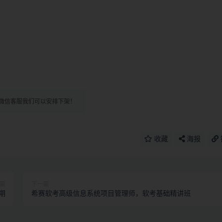
微信客服我们可以安排下架！
收藏
海报
篇
下一篇
期
希赛软考高级信息系统项目管理师，软考基础精讲班