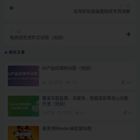
上一篇
名师彩铅插画基础班专项讲解
下一篇
电商视觉进阶实训班（完结）
相关文章
AI产品经理特训营（完结）
AI
2月前
150
160
覆盖车载投屏、多媒体、智能语音等核心功能
开发（完结）
UI/产品
3月前
10
49
葵黑黑Blender课程第08期