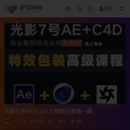
登录
全部
光影七号AE+C4D 大师班元老第一期
UI/产品
3年前
1
97
免费