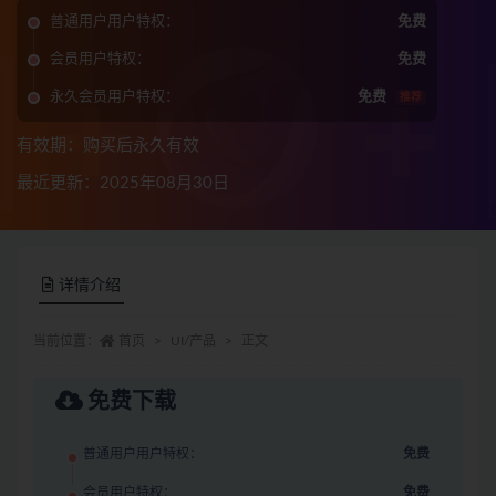
普通用户用户特权：
免费
会员用户特权：
免费
永久会员用户特权：
免费
推荐
有效期：购买后永久有效
最近更新：2025年08月30日
详情介绍
当前位置：
首页
UI/产品
正文
免费下载
普通用户用户特权：
免费
会员用户特权：
免费