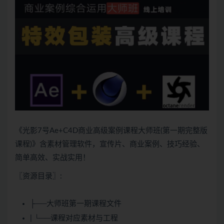
《光影7号Ae+C4D商业高级案例课程大师班(第一期完整版
课程)》含素材管理软件，宣传片、商业案例、技巧经验、
简单高效、实战实用！
〖资源目录〗:
├──大师班第一期课程文件
| └──课程对应素材与工程