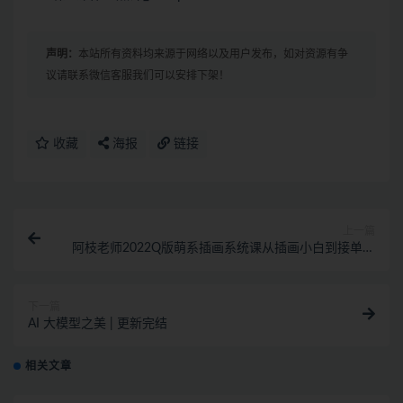
声明：
本站所有资料均来源于网络以及用户发布，如对资源有争
议请联系微信客服我们可以安排下架！
收藏
海报
链接
上一篇
阿枝老师2022Q版萌系插画系统课从插画小白到接单高
手【画质高清有课件没笔刷】
下一篇
AI 大模型之美 | 更新完结
相关文章