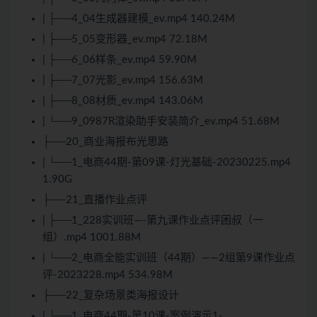
| ├──4_04生成器建模_ev.mp4 140.24M
| ├──5_05变形器_ev.mp4 72.18M
| ├──6_06样条_ev.mp4 59.90M
| ├──7_07光影_ev.mp4 156.63M
| ├──8_08材质_ev.mp4 143.06M
| └──9_0987R渲染助手安装简介_ev.mp4 51.68M
├──20_商业海报布光思路
| └──1_电商44期-第09课-灯光基础-20230225.mp4
1.90G
├──21_直播作业点评
| ├──1_228实训班—-第九课作业点评困叔（一
组）.mp4 1001.88M
| └──2_电商全能实训班（44期）——2组第9课作业点
评-2023228.mp4 534.98M
├──22_复杂场景类海报设计
| └──1_电商44期-第10课-案例演示1-