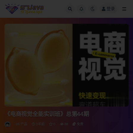
登录
全部
《电商视觉全能实训班》总第44期
UI/产品
3年前
0
88
免费