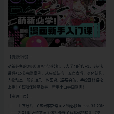
【资源介绍】:
萌新必备的0失败漫画学习技能，5大学习阶段+15节技法
讲解+15节完整案例，从头部结构、五官表情、身体结构、
人物动态、服饰道具、构图背景层层突破，手绘画材轻松
上手！0基础保姆级教学，新手小白学画刚需！
【资源目录】:
| ├──1-宣导片：0基础萌新漫画人物必修课.mp4 34.90M
| ├──2-01集 凭感觉画头像？先来了解基础结构吧（技