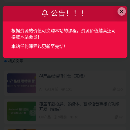
×
公告！！！
上一篇
毛球滚滚来日系治愈插画课程-2期
根据资源的价值可换购本站的课程，资源价值越高还可
换取本站会员！
下一篇
本站任何课程包更新至完结！
你好色彩 艺术设计项目课程（画房子x木朵家出品）
相关文章
AI产品经理特训营（完结）
AI
2月前
151
160
覆盖车载投屏、多媒体、智能语音等核心功能
开发（完结）
UI/产品
3月前
10
49