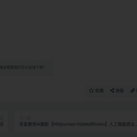
微信客服我们可以安排下架！
收藏
海报
篇
下一篇
招
芽麦教育AI摄影【Midjourney+Stablediffusion】人工智能商业
用摄影课程