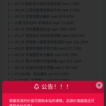
├──37.23 色彩设计综合实战应用.mp4 1.84G
├──38.24 工具的使用及色彩升华.mp4 1.50G
├──39.25 字型问题大解析.mp4 894.67M
├──4.预习作业04-字体设计.mp4 13.66M
├──40.26 字形要素造字法.mp4 1003.16M
├──41.27 字型设计中的视觉调整.mp4 228.61M
├──42.28 字体统一感是怎样炼成的.mp4 226.33M
├──43.29 拿捏字体的不同气质.mp4 277.25M
├──44.30 字体图形化大解析.mp4 241.79M
├──45.31 西文中用与字型审美.mp4 261.16M
├──46.32 实战中的造字逻辑.mp4 278.76M
├──47.K22秋 · 毕业典礼.zip 459.62M
├──5.K22秋 · 开营典礼.mp4 271.08M
×
公告！！！
├──6.预习视频01-文字组的编排-左对齐.mp4 383.97M
├──7.预习视频02-文字组的编排-居中对齐.mp4 358.31M
├──8.预习视频03-文字组的编排-两端对齐.mp4 311.89M
根据资源的价值可换购本站的课程，资源价值越高还可