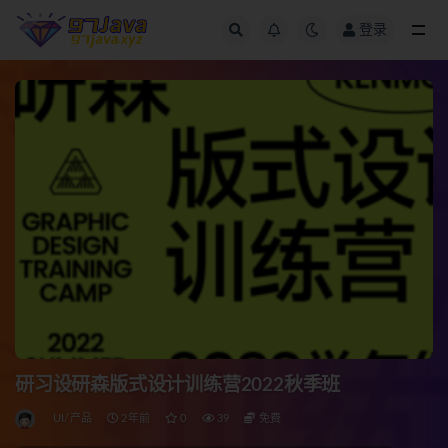
登录
全部
研习设研森版式设计训练营2022秋季班
UI/产品
2年前
0
39
免费