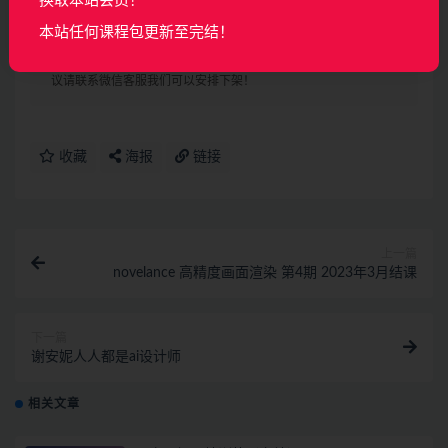
└──9.预习视频04-文字组的编排-复合对齐.mp4 305.99M
换取本站会员！
本站任何课程包更新至完结！
声明：
本站所有资料均来源于网络以及用户发布，如对资源有争
议请联系微信客服我们可以安排下架！
收藏
海报
链接
上一篇
novelance 高精度画面渲染 第4期 2023年3月结课
下一篇
谢安妮人人都是ai设计师
相关文章