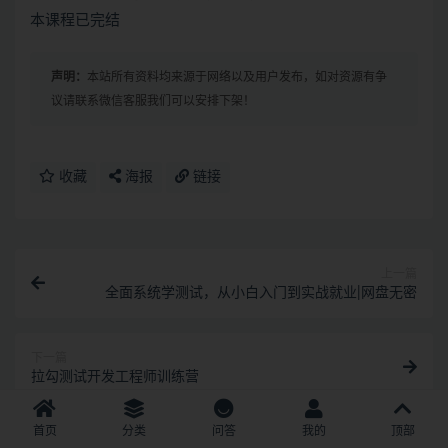
本课程已完结
声明：
本站所有资料均来源于网络以及用户发布，如对资源有争
议请联系微信客服我们可以安排下架！
收藏
海报
链接
上一篇
全面系统学测试，从小白入门到实战就业|网盘无密
下一篇
拉勾测试开发工程师训练营
相关文章
首页
分类
问答
我的
顶部