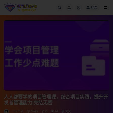
登录
全部
人人都要学的项目管理课，结合项目实践，提升开
发者管理能力|完结无密
UI/产品
3年前
0
24
免费