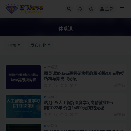
登录
体系课
体系课
价格
发布日期
体系课
图灵课堂-Java高级架构师教程-剑指Offer数据
结构与算法（完结）
3年前
0
74
免费
体系课
咕泡-P5人工智能深度学习高薪就业班5
期|2022年|价值16800元|完结无秘
3年前
0
75
免费
体系课