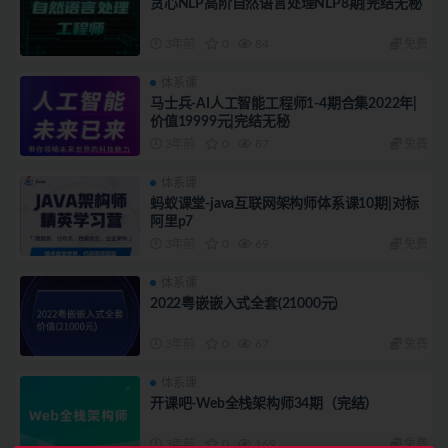
贪心NLP高阶自然语言处理NLP8期|完结无秘
3年前
0
84
免费
体系课
马士兵-AI人工智能工程师1-4期合集2022年|
价值19999元|完结无秘
3年前
0
87
免费
体系课
蚂蚁课堂-java互联网架构师体系课10期|对标
阿里p7
3年前
0
69
免费
体系课
2022粤嵌嵌入式全套(21000元)
3年前
0
67
免费
体系课
开课吧-Web全栈架构师34期（完结）
3年前
0
169
免费