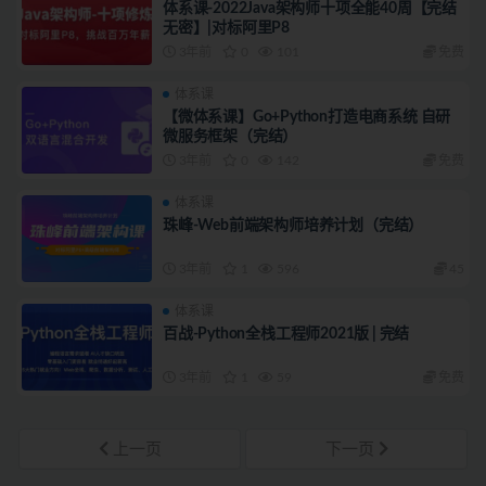
体系课-2022Java架构师十项全能40周【完结
无密】|对标阿里P8
3年前
0
101
免费
体系课
【微体系课】Go+Python打造电商系统 自研
微服务框架（完结）
3年前
0
142
免费
体系课
珠峰-Web前端架构师培养计划（完结）
3年前
1
596
45
体系课
百战-Python全栈工程师2021版 | 完结
3年前
1
59
免费
上一页
下一页