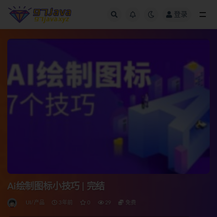
登录
全部
Ai绘制图标小技巧 | 完结
UI/产品
3年前
0
29
免费