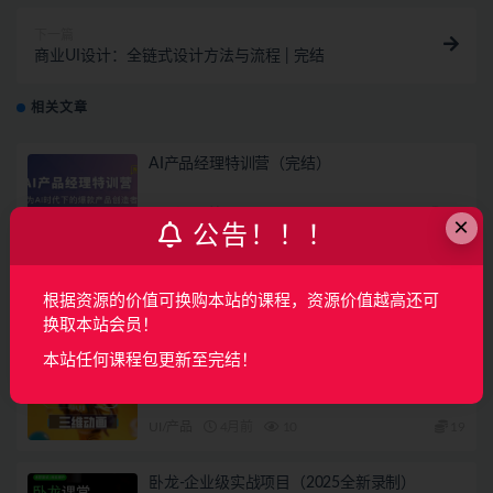
下一篇
商业UI设计：全链式设计方法与流程 | 完结
相关文章
AI产品经理特训营（完结）
AI
2月前
150
160
×
公告！！！
覆盖车载投屏、多媒体、智能语音等核心功能
开发（完结）
根据资源的价值可换购本站的课程，资源价值越高还可
UI/产品
3月前
10
49
换取本站会员！
本站任何课程包更新至完结！
葵黑黑Blender课程第08期
UI/产品
4月前
10
19
卧龙-企业级实战项目（2025全新录制）