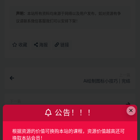
声明：
本站所有资料均来源于网络以及用户发布，如对资源有争
议请联系微信客服我们可以安排下架！
收藏
海报
链接
上一篇
Ai绘制图标小技巧 | 完结
下一篇
Adobe Camera Raw：照片无损后期利器 | 完结
×
公告！！！
相关文章
根据资源的价值可换购本站的课程，资源价值越高还可
换取本站会员！
AI产品经理特训营（完结）