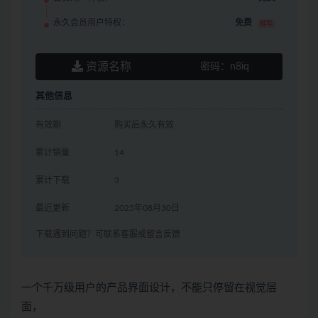
永久会员用户特权：
免费
推荐
资源名称
密码：
n8iq
其他信息
有效期
购买后永久有效
累计销量
14
累计下载
3
最近更新
2025年08月30日
下载遇到问题？可联系客服或留言反馈
一个千万级用户的产品界面设计，不能只停留在视觉层
面，