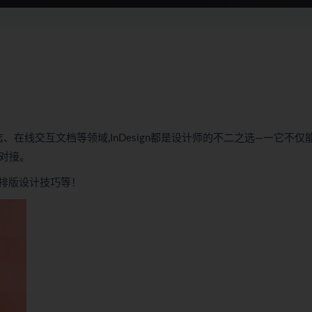
志、在线交互文档等领域,InDesign都是设计师的不二之选—一它不仅
缝对接。
排版设计技巧等！