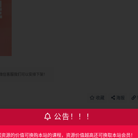
微信客服我们可以安排下架！
收藏
海报
公告！！！
篇
下一篇
结
网易微专业-UI设计师全链路培养计划11期|2022年|重磅首发|
据资源的价值可换购本站的课程，资源价值越高还可换取本站会员！
结