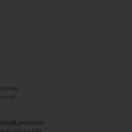
105.79M
72.01M
运算.pdf 213.01kb
30).mp4 266.67M