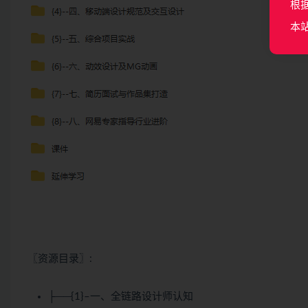
根
本
〖资源目录〗:
├──{1}–一、全链路设计师认知