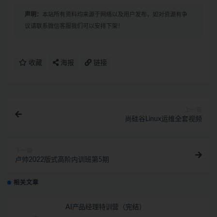
声明：
本站所有资料均来源于网络以及用户发布，如对资源有争
议请联系微信客服我们可以安排下架！
收藏
海报
链接
上一篇
尚硅谷Linux运维全套视频
下一篇
卢帅2022版式高阶内训班第5期
相关文章
AI产品经理特训营（完结）